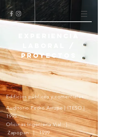
EXPERIENCia
laboral /
Proyectos
Edificios públicos y comerciales
Auditorio Pedro Arrupe | ITESO |
1995
Oficinas Ingeniería Vial |
Zapopan | 1999​