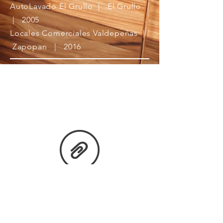
AutoLavado El Grullo | El Grullo
| 2005​
Locales Comerciales Valdepeñas |
Zapopan | 2016
Trayectoria
profesional